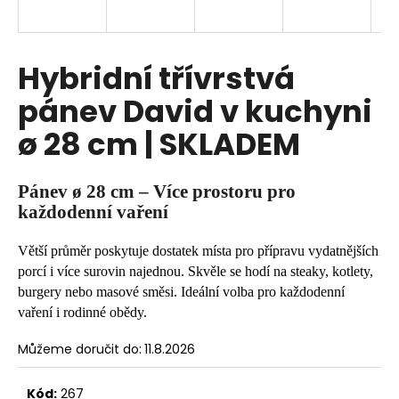
a
j
í
Hybridní třívrstvá
t
pánev David v kuchyni
?
ø 28 cm | SKLADEM
Pánev ø 28 cm – Více prostoru pro
HLEDAT
každodenní vaření
Větší průměr poskytuje dostatek místa pro přípravu vydatnějších
porcí i více surovin najednou. Skvěle se hodí na steaky, kotlety,
D
burgery nebo masové směsi. Ideální volba pro každodenní
o
vaření i rodinné obědy.
p
o
Můžeme doručit do:
11.8.2026
r
u
Kód:
267