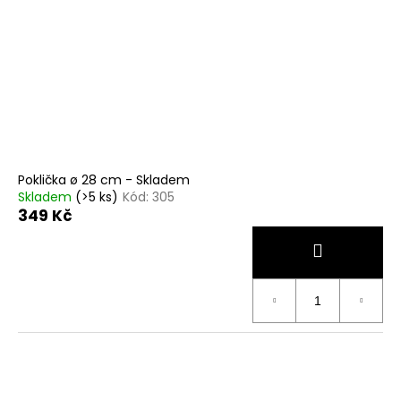
199
Kč
Původně:
3
490
Kč
Poklička ø 28 cm - Skladem
Skladem
(>5 ks)
Kód:
305
349 Kč