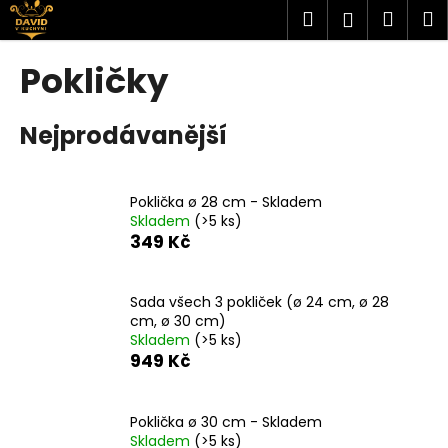
K
Přejít
Hledat
Náku
M
Přihlášen
na
o
obsah
Zpět
Zpět
košík
š
Pokličky
í
C
k
Nejprodávanější
o
p
o
Poklička ø 28 cm - Skladem
t
Skladem
(>5 ks)
ř
349 Kč
e
b
Sada všech 3 pokliček (ø 24 cm, ø 28
u
cm, ø 30 cm)
j
Skladem
(>5 ks)
949 Kč
e
t
e
Poklička ø 30 cm - Skladem
n
Skladem
(>5 ks)