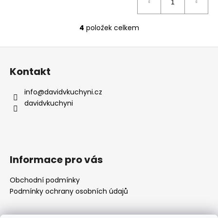
4
položek celkem
O
v
Z
l
á
á
Kontakt
d
p
a
a
info
@
davidvkuchyni.cz
c
t
davidvkuchyni
í
í
p
r
v
k
Informace pro vás
y
v
Obchodní podmínky
ý
Podmínky ochrany osobních údajů
p
i
s