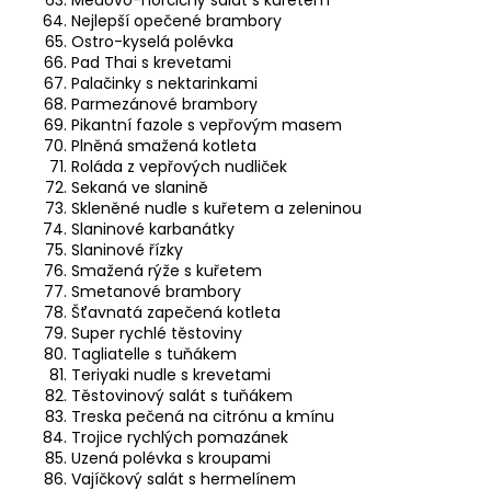
Nejlepší opečené brambory
Ostro-kyselá polévka
Pad Thai s krevetami
Palačinky s nektarinkami
Parmezánové brambory
Pikantní fazole s vepřovým masem
Plněná smažená kotleta
Roláda z vepřových nudliček
Sekaná ve slanině
Skleněné nudle s kuřetem a zeleninou
Slaninové karbanátky
Slaninové řízky
Smažená rýže s kuřetem
Smetanové brambory
Šťavnatá zapečená kotleta
Super rychlé těstoviny
Tagliatelle s tuňákem
Teriyaki nudle s krevetami
Těstovinový salát s tuňákem
Treska pečená na citrónu a kmínu
Trojice rychlých pomazánek
Uzená polévka s kroupami
Vajíčkový salát s hermelínem