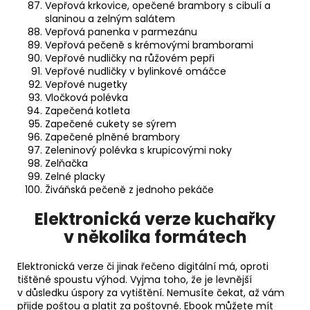
Vepřová krkovice, opečené brambory s cibulí a
slaninou a zelným salátem
Vepřová panenka v parmezánu
Vepřová pečeně s krémovými bramborami
Vepřové nudličky na růžovém pepři
Vepřové nudličky v bylinkové omáčce
Vepřové nugetky
Vločková polévka
Zapečená kotleta
Zapečené cukety se sýrem
Zapečené plněné brambory
Zeleninový polévka s krupicovými noky
Zelňačka
Zelné placky
Živáňská pečeně z jednoho pekáče
Elektronická verze kuchařky
v několika formátech
Elektronická verze či jinak řečeno digitální má, oproti
tištěné spoustu výhod. Vyjma toho, že je levnější
v důsledku úspory za vytištění. Nemusíte čekat, až vám
přijde poštou a platit za poštovné. Ebook můžete mít