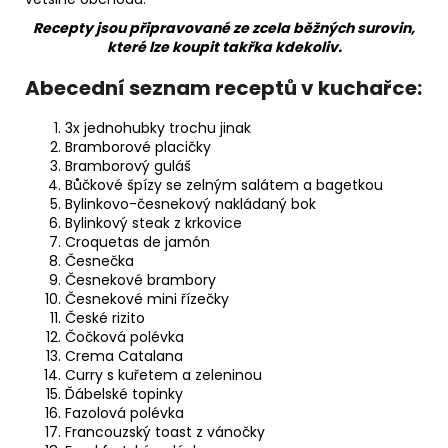
Recepty jsou připravované ze zcela běžných surovin,
které lze koupit takřka kdekoliv.
Abecední seznam receptů v kuchařce:
3x jednohubky trochu jinak
Bramborové placičky
Bramborový guláš
Bůčkové špízy se zelným salátem a bagetkou
Bylinkovo-česnekový nakládaný bok
Bylinkový steak z krkovice
Croquetas de jamón
Česnečka
Česnekové brambory
Česnekové mini řízečky
České rizito
Čočková polévka
Crema Catalana
Curry s kuřetem a zeleninou
Ďábelské topinky
Fazolová polévka
Francouzský toast z vánočky