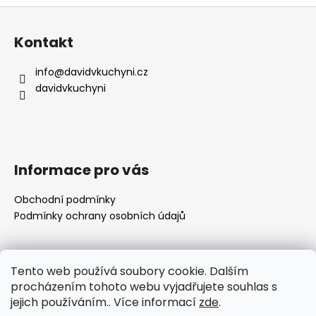
Z
á
Kontakt
p
a
info
@
davidvkuchyni.cz
t
davidvkuchyni
í
Informace pro vás
Obchodní podmínky
Podmínky ochrany osobních údajů
Přijímáme online platby
Tento web používá soubory cookie. Dalším
procházením tohoto webu vyjadřujete souhlas s
jejich používáním.. Více informací
zde
.