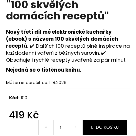
"100 skvělých
R
a
domácích receptů"
j
M
í
A
t
Nový třetí díl mé elektronické kuchařky
?
(ebook) s názvem 100 skvělých domácích
receptů.
✔️ Dalších 100 receptů plné inspirace na
každodenní vaření z běžných surovin. ✔️
Obsahuje i rychlé recepty uvařené za pár minut
Nejedná se o tištěnou knihu.
HLEDAT
Můžeme doručit do:
11.8.2026
D
Kód:
100
o
p
419 Kč
o
Měrná
r
DO KOŠÍKU
cena:
u