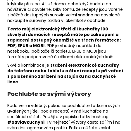
kdykoliv při ruce. Ať už doma, nebo když budete na
návštěvě či dovolené. Díky tomu, že recepty jsou vařené
z běžně dostupných surovin velmi snadno na dovolené
nakoupíte suroviny takřka v jakémkoliv obchodě.
Tento můj elektronický třetí díl kuchařky 100
skvělých domácích receptů máte po zakoupení a
zaplacení dostupný okamžitě ve třech formátech:
PDF, EPUB a MOBI.
PDF je vhodný například do
notebooku, počítače či tabletu. EPUB a MOBI jsou
formáty podporované čtečkami elektronických knih.
Skvělá kombinace je
stažení elektronické kuchařky
do telefonu nebo tabletu a čtení receptu při vaření
z položeného zařízení na stojánku na kuchyňské
lince
.
Pochlubte se svými výtvory
Budu velmi vděčný, pokud se pochlubíte fotkami svých
uvařených jídel, podle receptů v mé kuchařce na
sociálních sítích. Použijte v popisku fotky hashtag:
#davidvkuchyni
. Ty nejhezčí výtvory často sdílím i na
svém instagramovém profilu. Fotku můžete zaslat i