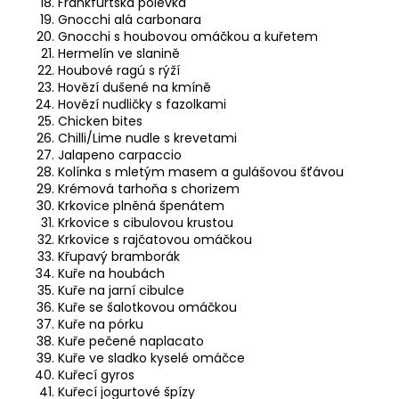
Frankfurtská polévka
Gnocchi alá carbonara
Gnocchi s houbovou omáčkou a kuřetem
Hermelín ve slanině
Houbové ragú s rýží
Hovězí dušené na kmíně
Hovězí nudličky s fazolkami
Chicken bites
Chilli/Lime nudle s krevetami
Jalapeno carpaccio
Kolínka s mletým masem a gulášovou šťávou
Krémová tarhoňa s chorizem
Krkovice plněná špenátem
Krkovice s cibulovou krustou
Krkovice s rajčatovou omáčkou
Křupavý bramborák
Kuře na houbách
Kuře na jarní cibulce
Kuře se šalotkovou omáčkou
Kuře na pórku
Kuře pečené naplacato
Kuře ve sladko kyselé omáčce
Kuřecí gyros
Kuřecí jogurtové špízy