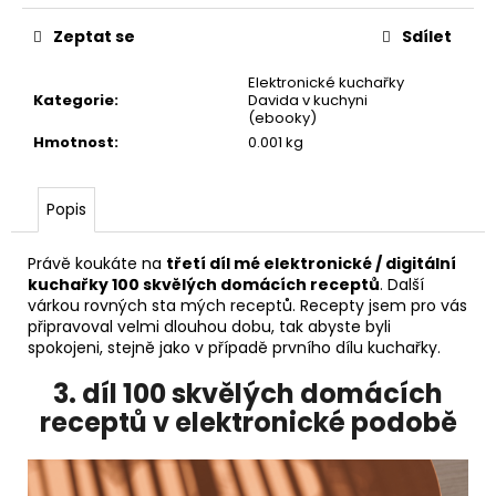
č
u
Zeptat se
Sdílet
j
e
Elektronické kuchařky
m
Kategorie
:
Davida v kuchyni
(ebooky)
e
Hmotnost
:
0.001 kg
HYBRIDNÍ
TŘÍVRSTVÝ
Popis
HRNEC
DAVID
Právě koukáte na
třetí díl mé elektronické / digitální
V
KUCHYNI
kuchařky 100 skvělých domácích receptů
. Další
24
várkou rovných sta mých receptů. Recepty jsem pro vás
CM
připravoval velmi dlouhou dobu, tak abyste byli
(4,8
spokojeni, stejně jako v případě prvního dílu kuchařky.
L)
|
3. díl 100 skvělých domácích
SKLADEM
receptů v elektronické podobě
1
999
Kč
Původně: