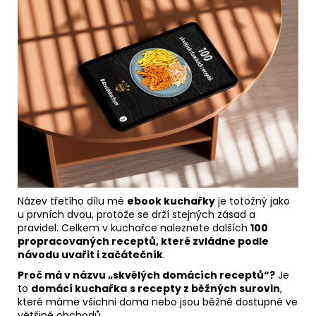
2
199
Kč
Název třetího dílu mé
ebook kuchařky
je totožný jako
u prvních dvou, protože se drží stejných zásad a
pravidel. Celkem v kuchařce naleznete dalších
100
propracovaných receptů, které zvládne podle
návodu uvařit i začátečník
.
Proč má v názvu „skvělých domácích receptů“?
Je
to
domácí kuchařka
s recepty z běžných surovin
,
které máme všichni doma nebo jsou běžně dostupné ve
většině obchodů.