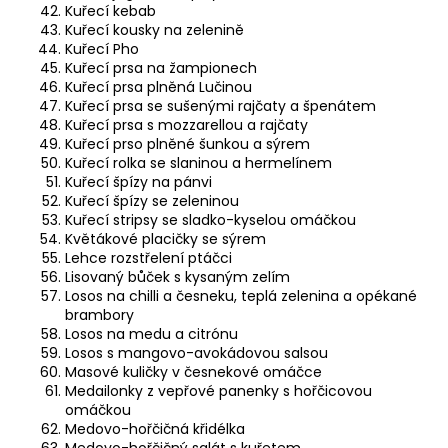
Kuřecí kebab
Kuřecí kousky na zelenině
Kuřecí Pho
Kuřecí prsa na žampionech
Kuřecí prsa plněná Lučinou
Kuřecí prsa se sušenými rajčaty a špenátem
Kuřecí prsa s mozzarellou a rajčaty
Kuřecí prso plněné šunkou a sýrem
Kuřecí rolka se slaninou a hermelínem
Kuřecí špízy na pánvi
Kuřecí špízy se zeleninou
Kuřecí stripsy se sladko-kyselou omáčkou
Květákové placičky se sýrem
Lehce rozstřelení ptáčci
Lisovaný bůček s kysaným zelím
Losos na chilli a česneku, teplá zelenina a opékané
brambory
Losos na medu a citrónu
Losos s mangovo-avokádovou salsou
Masové kuličky v česnekové omáčce
Medailonky z vepřové panenky s hořčicovou
omáčkou
Medovo-hořčičná křidélka
Medovo-hořčičný salát s kuřetem